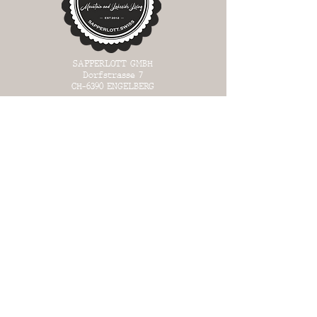
SAPPERLOTT GMBH
Dorfstrasse 7
CH-6390
ENGELBERG
Laden in Engelberg | OW
OFFEN:
MI 13:00 - 17:00
DO 13:
00 - 17:00
FR 13:00 - 18:00
SA 13:00 - 17:00
SO 13:00 - 17:00
WAREHOUSE in Büron | LU
OFFEN:
an bestimmten Tagen
(siehe Liste unter "Warehouse")
oder auf Voranmeldung