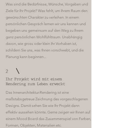
Was sind die Bedürfnisse, Wünsche, Vorgaben und
Ziele für Ihr Projekt? Was fehlt, um Ihrem Raum den
gewünschten Charakter zu verleihen. In einem
persönlichen Gespräch lernen wir uns kennen und
begeben uns gemeinsam auf den Weg zu Ihrem
ganz persönlichen Wohlfühltraum. Unabhängig
davon, wie gross oder klein Ihr Vorhaben ist,
schildern Sie uns, was Ihnen vorschwebt, und die
Planung kann beginnen...
2
Ihr Projekt wird mit einem
Rendering zum Leben erweckt
Das Innenarchitektur-Rendering ist eine
maßstabsgetreue Zeichnung des vorgeschlagenen
Designs. Damit sehen Sie wie Ihr Projekt dann
effektiv aussehen könnte. Gerne zeigen wir Ihnen auf
einem Mood Board das Zusammenspiel von Farben,
Formen, Objekten, Materialien etc.