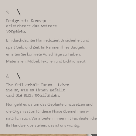
3
Design mit Konzept –
erleichtert das weitere
Vorgehen.
Ein durchdachter Plan reduziert Unsicherheit und
spart Geld und Zeit. Im Rahmen Ihres Budgets
erhalten Sie konkrete Vorschläge zu Farben,
Materialien, Möbel, Textilien und Lichtkonzept.
4
Ihr Stil erhält Raum – Leben
Sie so, wie es Ihnen gefällt
und Sie sich wohlfühlen.
Nun geht es darum das Geplante umzusetzen und
die Organisation für diese Phase übernehmen wir
natürlich auch.
Wir arbeiten immer mit Fachleuten die
Ihr Handwerk verstehen; das ist uns wichtig.