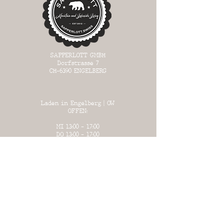
SAPPERLOTT GMBH
Dorfstrasse 7
CH-6390
ENGELBERG
Laden in Engelberg | OW
OFFEN:
MI 13:00 - 17:00
DO 13:
00 - 17:00
FR 13:00 - 18:00
SA 13:00 - 17:00
SO 13:00 - 17:00
WAREHOUSE in Büron | LU
OFFEN:
an bestimmten Tagen
(siehe Liste unter "Warehouse")