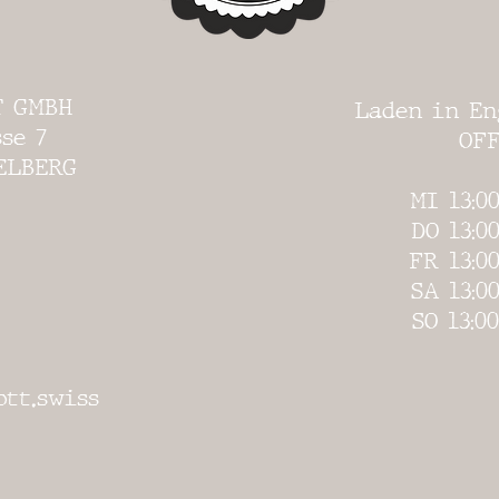
T GMBH
Laden in En
se 7
OFF
ELBERG
MI 13:00
DO 13:
00
FR 13:00
SA 13:00
SO 13:00
tt.swiss