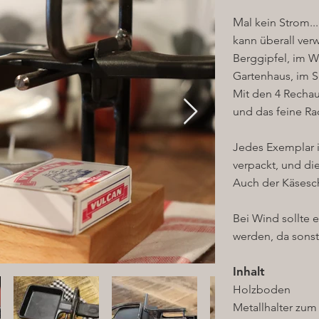
M
al kein Strom.
kann überall ver
Berggipfel, im 
Gartenhaus, im 
Mit den 4 Rechau
und das feine Ra
Jedes Exemplar i
verpackt, und di
Auch der Käsesch
Bei Wind sollte 
werden, da sons
Inhalt
Holzboden
Metallhalter zum