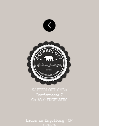
SAPPERLOTT GMBH
Dorfstrasse 7
CH-6390
ENGELBERG
Laden in Engelberg | OW
OFFEN:
MI 13:00 - 17:00