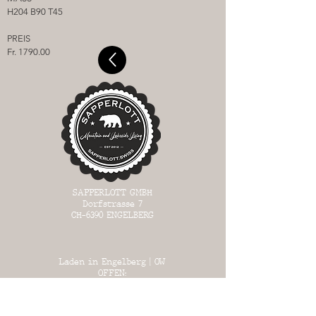
H204 B90 T45
PREIS
Fr. 1790.00
SAPPERLOTT GMBH
Dorfstrasse 7
CH-6390
ENGELBERG
Laden in Engelberg | OW
OFFEN:
MI 13:00 - 17:00
DO 13:
00 - 17:00