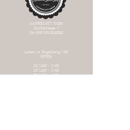
SAPPERLOTT GMBH
Dorfstrasse 7
CH-6390
ENGELBERG
Laden in Engelberg | OW
OFFEN:
MI 13:00 - 17:00
DO 13:
00 - 17:00
FR 13:00 - 18:00
SA 13:00 - 17:00
SO 13:00 - 17:00
WAREHOUSE in Büron | LU
OFFEN:
an bestimmten Tagen
(siehe Liste unter "Warehouse")
oder auf Voranmeldung