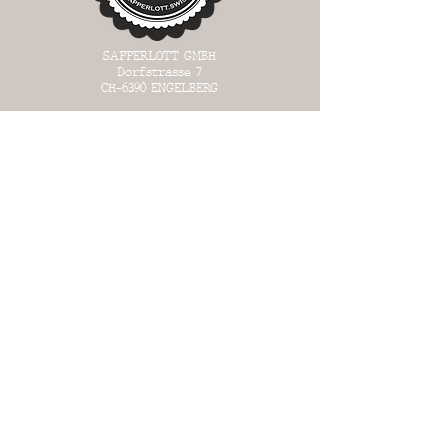
SAPPERLOTT GMBH
Dorfstrasse 7
CH-6390
ENGELBERG
Laden in Engelberg | OW
OFFEN:
MI 13:00 - 17:00
DO 13:
00 - 17:00
FR 13:00 - 18:00
SA 13:00 - 17:00
SO 13:00 - 17:00
WAREHOUSE in Büron | LU
OFFEN:
an bestimmten Tagen
(siehe Liste unter "Warehouse")
oder auf Voranmeldung
+41 (0)78 691 04 91