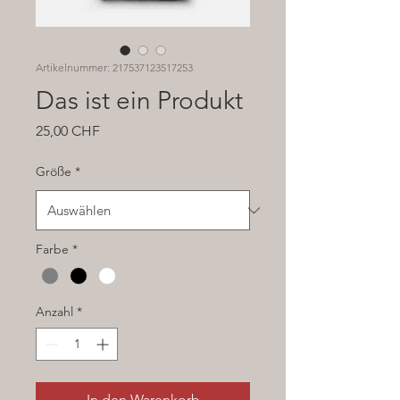
Artikelnummer: 217537123517253
Das ist ein Produkt
Preis
25,00 CHF
Größe
*
Farbe
*
Anzahl
*
In den Warenkorb