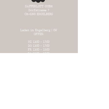
SAPPERLOTT GMBH
Dorfstrasse 7
CH-6390
ENGELBERG
Laden in Engelberg | OW
OFFEN:
MI 13:00 - 17:00
DO 13:
00 - 17:00
FR 13:00 - 18:00
SA 13:00 - 17:00
SO 13:00 - 17:00
WAREHOUSE in Büron | LU
OFFEN:
an bestimmten Tagen
(siehe Liste unter "Warehouse")
oder auf Voranmeldung
+41 (0)78 691 04 91
Sandra Salvisberg-Wicki