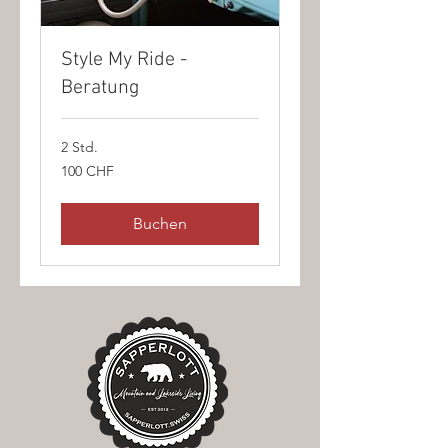
Style My Ride -
Beratung
2 Std.
100
100 CHF
Schweizer
Franken
Buchen